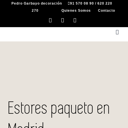
Saltar
Pedro Garbayo decoración
91 570 08 90
/
620 220
al
270
Quienes Somos
Contacto
contenido
Facebook
Instagram
X
Estores paqueto en