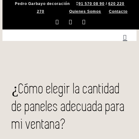
Pedro Garbayo decoración
91 570 08 90
/
620 220
Saltar
270
Quienes Somos
Contacto
al
contenido
Facebook
Instagram
X
¿Cómo elegir la cantidad
de paneles adecuada para
mi ventana?