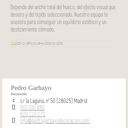
Depende del ancho total del hueco, del efecto visual que
desees y del tejido seleccionado. Nuestro equipo te
asesora para conseguir un equilibrio estético y un
deslizamiento cómodo.
SEO
2025-12-19T14:02:46+01:00
19/12/2025
|
Pedro Garbayo
Decoración
c/ la Laguna, nº 50 (28025) Madrid
915 700 890
620 220 270
info@pedrogarbayodecoracion.com