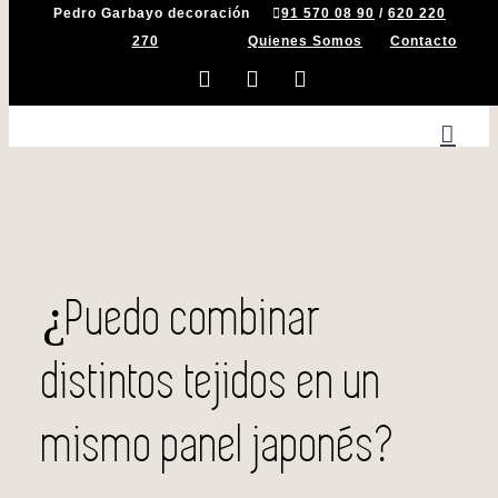
Pedro Garbayo decoración
91 570 08 90
/
620 220
Saltar
270
Quienes Somos
Contacto
al
contenido
Facebook
Instagram
X
¿Puedo combinar
distintos tejidos en un
mismo panel japonés?