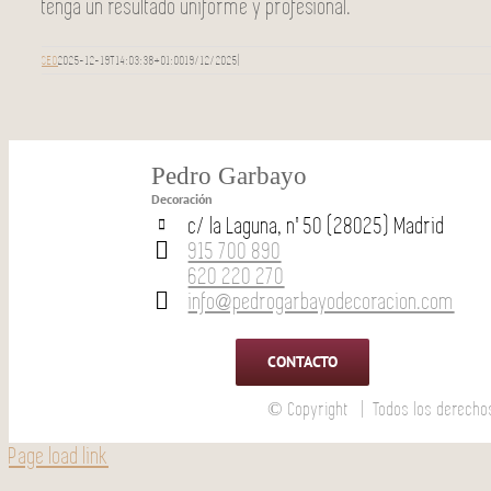
tenga un resultado uniforme y profesional.
SEO
2025-12-19T14:03:38+01:00
19/12/2025
|
Pedro Garbayo
Decoración
c/ la Laguna, nº 50 (28025) Madrid
915 700 890
620 220 270
info@pedrogarbayodecoracion.com
CONTACTO
© Copyright
| Todos los derechos
Page load link