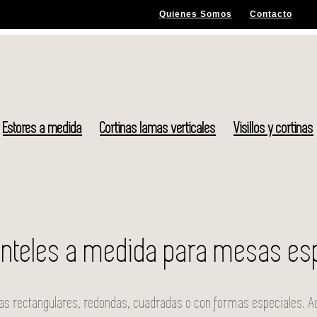
Quienes Somos
Contacto
Estores a medida
Cortinas lamas verticales
Visillos y cortinas
nteles a medida para mesas es
s rectangulares, redondas, cuadradas o con formas especiales. 