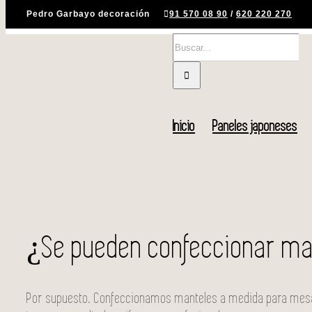
Saltar
Pedro Garbayo decoración
91 570 08 90
/
620 220 270
al
Buscar:
contenido
Inicio
Paneles japoneses
¿Se pueden confeccionar ma
Por supuesto. Confeccionamos manteles a medida para mesa