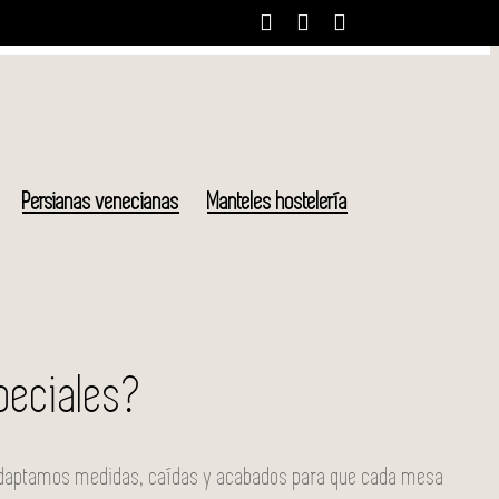
Facebook
Instagram
X
Persianas venecianas
Manteles hostelería
peciales?
Adaptamos medidas, caídas y acabados para que cada mesa