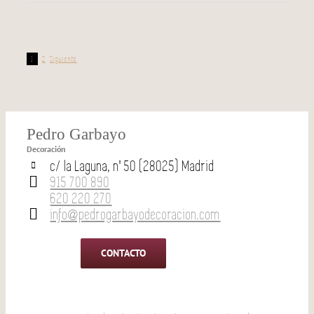
1
2
Siguiente
Pedro Garbayo
Decoración
c/ la Laguna, nº 50 (28025) Madrid
915 700 890
620 220 270
info@pedrogarbayodecoracion.com
CONTACTO