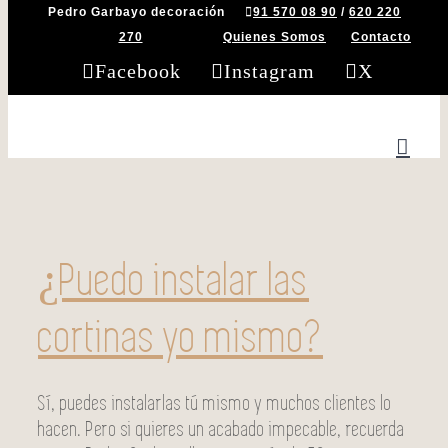
Pedro Garbayo decoración
91 570 08 90
/
620 220
Saltar al contenido
270
Quienes Somos
Contacto
Facebook
Instagram
X
¿Puedo instalar las
cortinas yo mismo?
Sí, puedes instalarlas tú mismo y muchos clientes lo
hacen. Pero si quieres un acabado impecable, recuerda