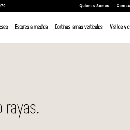
270
Quienes Somos
Contac
eses
Estores a medida
Cortinas lamas verticales
Visillos y 
o rayas.