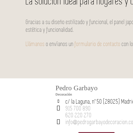
La solución ideal para hogares y 
Gracias a su diseño estilizado y funcional, el panel ja
estética y funcionalidad.
Llámanos
o envíanos un
formulario de contacto
con l
Pedro Garbayo
Decoración
c/ la Laguna, nº 50 (28025) Madri
915 700 890
620 220 270
info@pedrogarbayodecoracion.c