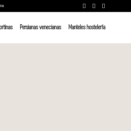
Facebook
Instagram
X
to
cortinas
Persianas venecianas
Manteles hostelería