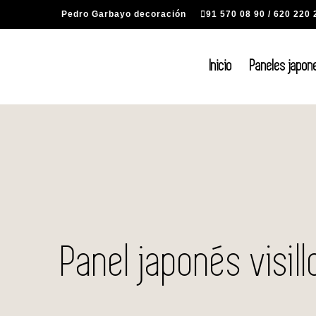
Saltar
Pedro Garbayo decoración
91 570 08 90
/
620 220 
al
contenido
Inicio
Paneles japon
Panel japonés visill