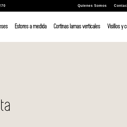
270
Quienes Somos
Contac
eses
Estores a medida
Cortinas lamas verticales
Visillos y 
cta