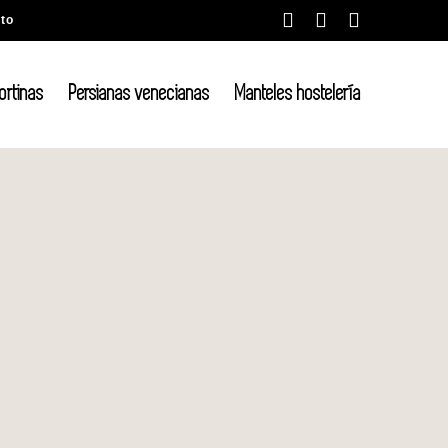
Facebook
Instagram
X
to
cortinas
Persianas venecianas
Manteles hostelería