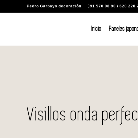
Saltar
Pedro Garbayo decoración
91 570 08 90
/
620 220 
al
contenido
Inicio
Paneles japon
Visillos onda perfe