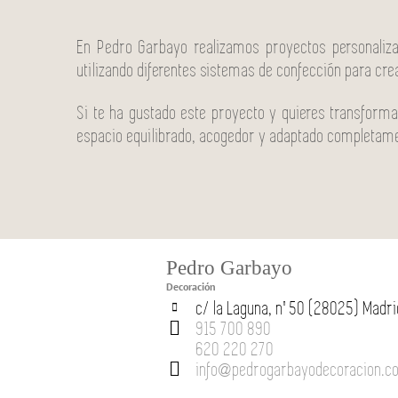
En Pedro Garbayo realizamos proyectos personaliza
utilizando diferentes sistemas de confección para cre
Si te ha gustado este proyecto y quieres transform
espacio equilibrado, acogedor y adaptado completamen
Pedro Garbayo
Decoración
c/ la Laguna, nº 50 (28025) Madri
915 700 890
620 220 270
info@pedrogarbayodecoracion.c