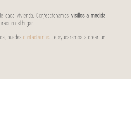
s de cada vivienda. Confeccionamos
visillos a medida
oración del hogar.
dida, puedes
contactarnos
. Te ayudaremos a crear un